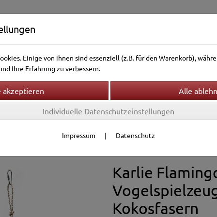
ellungen
okies. Einige von ihnen sind essenziell (z.B. für den Warenkorb), wäh
nd Ihre Erfahrung zu verbessern.
Individuelle Datenschutzeinstellungen
ntierwelt
Vogelwelt
Aquarienwelt
Terrarienwelt
g & Zubehör
Spielzeug
Impressum
|
Datenschutz
Karlie Flaming
Vogelspielzeu
Kokosfasern