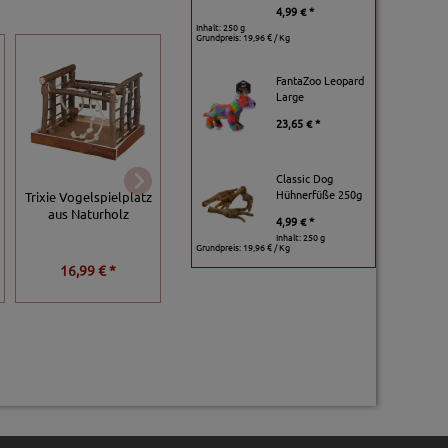
4,99 € *
Inhalt: 250 g
Grundpreis:
19,96 € / Kg
FantaZoo Leopard
Large
23,65 € *
Classic Dog
Hühnerfüße 250g
Trixie Vogelspielplatz
Trixie Leitergerüst
Karlie Flamingo
aus Naturholz
aus Naturholz
Runder Metallspie
4,99 € *
Inhalt: 250 g
Grundpreis:
19,96 € / Kg
16,99 € *
6,99 € *
3,79 € *