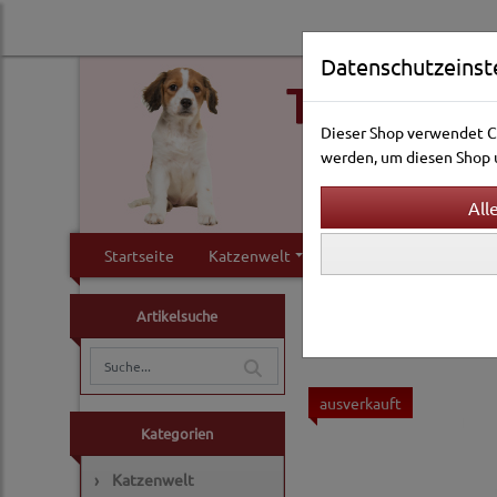
Datenschutzeinst
Dieser Shop verwendet Co
werden, um diesen Shop u
Startseite
Katzenwelt
Hundewelt
Klei
Vogelwelt
Ausstattun
Artikelsuche
ausverkauft
Kategorien
›
Katzenwelt