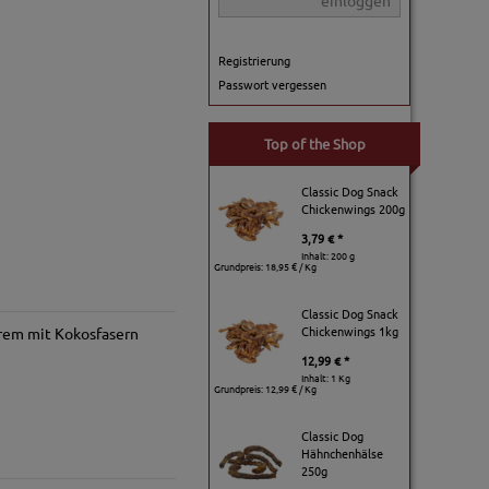
einloggen
Registrierung
Passwort vergessen
Top of the Shop
Classic Dog Snack
Chickenwings 200g
3,79 € *
Inhalt: 200 g
Grundpreis:
18,95 € / Kg
Classic Dog Snack
Chickenwings 1kg
erem mit Kokosfasern
12,99 € *
Inhalt: 1 Kg
Grundpreis:
12,99 € / Kg
Classic Dog
Hähnchenhälse
250g