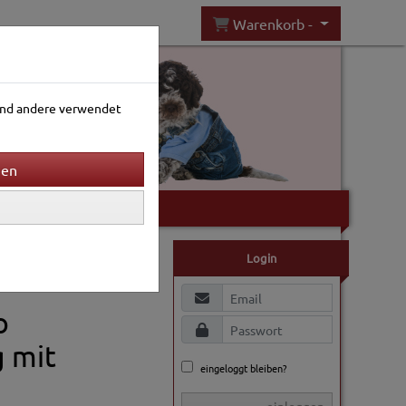
Warenkorb -
rend andere verwendet
Gartenwelt
Login
o
g mit
eingeloggt bleiben?