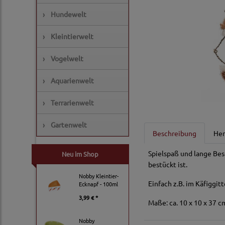
›
Hundewelt
›
Kleintierwelt
›
Vogelwelt
›
Aquarienwelt
›
Terrarienwelt
›
Gartenwelt
Beschreibung
Her
Spielspaß und lange Bes
Neu im Shop
bestückt ist.
Nobby Kleintier-
Einfach z.B. im Käfiggi
Ecknapf - 100ml
3,99 € *
Maße: ca. 10 x 10 x 37 
Nobby