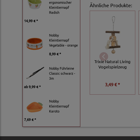
ergonomischer
Ähnliche Produkte:
Kleintiernapf
Radish
14,99 € *
Nobby
Kleintiernapf
Vegetable - orange
8,99 € *
Trixie Natural Living
Vogelspielzeug
Nobby Führleine
Classic schwarz -
3m
3,49 € *
ab
9,99 € *
Nobby
Kleintiernapf
Karoto
7,69 € *