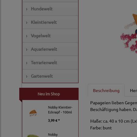
›
Hundewelt
›
Kleintierwelt
›
Vogelwelt
›
Aquarienwelt
›
Terrarienwelt
›
Gartenwelt
Beschreibung
Her
Neu im Shop
Papageien lieben Gegen
Nobby Kleintier-
Beschäftigung haben. Da
Ecknapf - 100ml
3,99 € *
Maße: ca. 40 x 10 cm (Lx
Farbe: bunt
Nobby