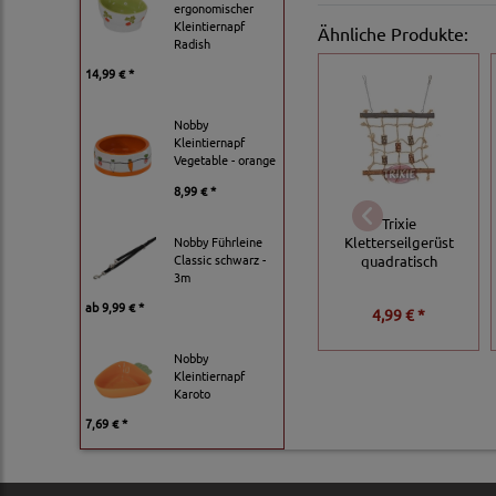
ergonomischer
Kleintiernapf
Ähnliche Produkte:
Radish
14,99 € *
Nobby
Kleintiernapf
Vegetable - orange
8,99 € *
Trixie
Nobby Führleine
Kletterseilgerüst
Classic schwarz -
quadratisch
3m
ab
9,99 € *
4,99 € *
Nobby
Kleintiernapf
Karoto
7,69 € *