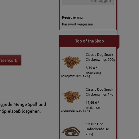
einloggen
Registrierung
Passwort vergessen
Top of the Shop
Classic Dog Snack
Chickenwings 200g
Warenkorb
3,79 € *
Inhalt: 200 g
Grundpreis:
18,95 € / Kg
Classic Dog Snack
Chickenwings 1kg
12,99 € *
ug jede Menge Spaß und
Inhalt: 1 Kg
r Spielspaß losgehen.
Grundpreis:
12,99 € / Kg
Classic Dog
Hähnchenhälse
250g