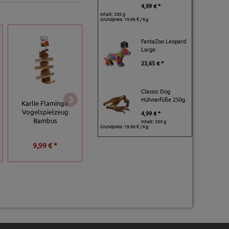
4,99 € *
Inhalt: 250 g
Grundpreis:
19,96 € / Kg
FantaZoo Leopard
Large
23,65 € *
Classic Dog
Hühnerfüße 250g
Karlie Flamingo
Trixie Vogelspielpl
Trixie Naturspielzeug
Vogelspielzeug
aus Naturholz - 35
4,99 € *
am Sisalseil
Bambus
27 x 30 cm
Inhalt: 250 g
Grundpreis:
19,96 € / Kg
9,99 € *
7,99 € *
15,99 € *