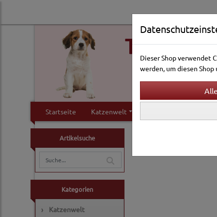
Datenschutzeinst
Dieser Shop verwendet Co
werden, um diesen Shop u
Startseite
Katzenwelt
Hundewelt
Klei
Vogelwelt
Ausstattun
Artikelsuche
Kategorien
›
Katzenwelt