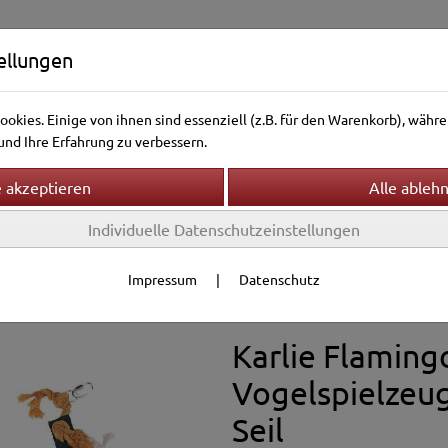
ellungen
okies. Einige von ihnen sind essenziell (z.B. für den Warenkorb), wäh
nd Ihre Erfahrung zu verbessern.
Individuelle Datenschutzeinstellungen
ntierwelt
Vogelwelt
Aquarienwelt
Terrarienwelt
g & Zubehör
Spielzeug
Impressum
|
Datenschutz
Karlie Flaming
Vogelspielzeug
Seil