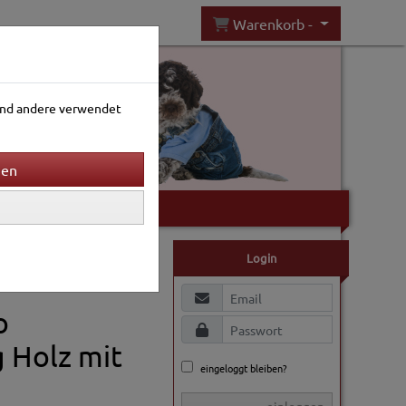
Warenkorb -
rend andere verwendet
Gartenwelt
Login
o
 Holz mit
eingeloggt bleiben?