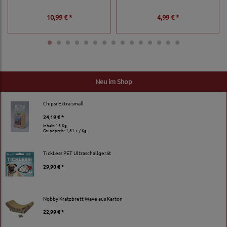
10,99 € *
4,99 € *
Neu im Shop
Chipsi Extra small
24,19 € *
Inhalt: 15 Kg
Grundpreis:
1,61 € / Kg
TickLess PET Ultraschallgerät
29,90 € *
Nobby Kratzbrett Wave aus Karton
22,99 € *