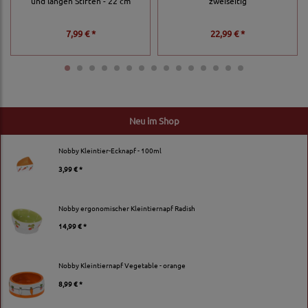
und langen Stiften - 22 cm
zweiseitig
7,99 € *
22,99 € *
Neu im Shop
Nobby Kleintier-Ecknapf - 100ml
3,99 € *
Nobby ergonomischer Kleintiernapf Radish
14,99 € *
Nobby Kleintiernapf Vegetable - orange
8,99 € *