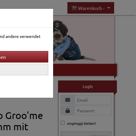
Warenkorb -
rend andere verwendet
Gartenwelt
Login
go Groo'me
mm mit
eingeloggt bleiben?