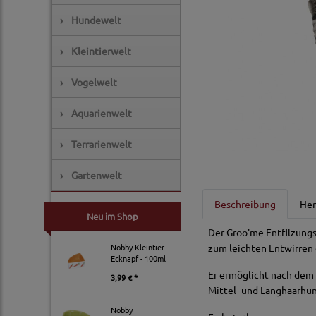
›
Hundewelt
›
Kleintierwelt
›
Vogelwelt
›
Aquarienwelt
›
Terrarienwelt
›
Gartenwelt
Beschreibung
Her
Neu im Shop
Der Groo'me Entfilzung
Nobby Kleintier-
zum leichten Entwirren 
Ecknapf - 100ml
Er ermöglicht nach dem 
3,99 € *
Mittel- und Langhaarhu
Nobby