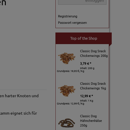
en
einloggen
Registrierung
Passwort vergessen
Top of the Shop
Classic Dog Snack
Chickenwings 200g
3,79 € *
Inhalt: 200 g
Grundpreis:
18,95 € / Kg
Classic Dog Snack
Chickenwings 1kg
en harter Knoten und
12,99 € *
Inhalt: 1 Kg
Grundpreis:
12,99 € / Kg
kamm eignet sich für
Classic Dog
Hähnchenhälse
250g