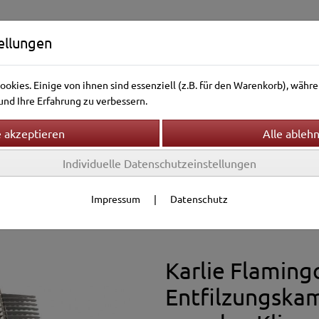
ellungen
okies. Einige von ihnen sind essenziell (z.B. für den Warenkorb), wäh
nd Ihre Erfahrung zu verbessern.
Individuelle Datenschutzeinstellungen
ntierwelt
Vogelwelt
Aquarienwelt
Terrarienwelt
Gesundheit
Fellpflege
Impressum
|
Datenschutz
Karlie Flamin
Entfilzungska