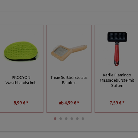
Karlie Flamingo
PROCYON
Trixie Softbürste aus
Massagebürste mit
Waschhandschuh
Bambus
Stiften
8,99 € *
ab
4,99 € *
7,59 € *