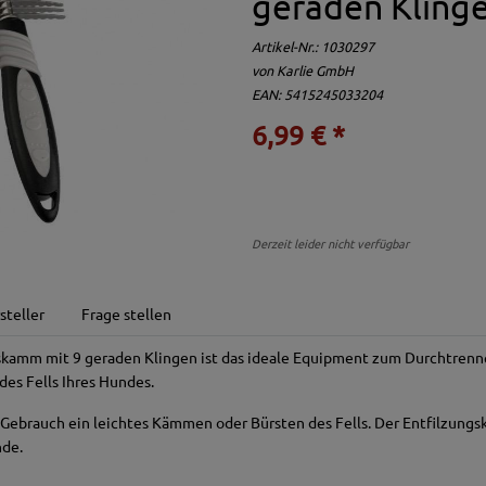
geraden Kling
Artikel-Nr.:
1030297
von
Karlie GmbH
EAN: 5415245033204
6,99 € *
Derzeit leider nicht verfügbar
steller
Frage stellen
skamm mit 9 geraden Klingen ist das ideale Equipment zum Durchtrenn
des Fells Ihres Hundes.
Gebrauch ein leichtes Kämmen oder Bürsten des Fells. Der Entfilzungs
nde.