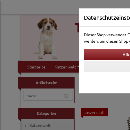
Datenschutzeinst
Dieser Shop verwendet Co
werden, um diesen Shop u
Startseite
Katzenwelt
Hundewelt
Klei
Hundewelt
Pflege & 
Artikelsuche
Fellkämme
ausverkauft
Kategorien
›
Katzenwelt