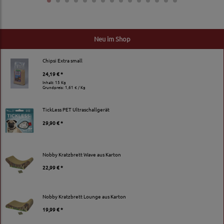
Neu im Shop
Chipsi Extra small
24,19 € *
Inhalt: 15 Kg
Grundpreis:
1,61 € / Kg
TickLess PET Ultraschallgerät
29,90 € *
Nobby Kratzbrett Wave aus Karton
22,99 € *
Nobby Kratzbrett Lounge aus Karton
19,99 € *