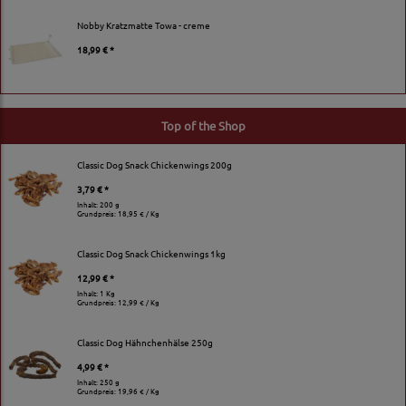
Nobby Kratzmatte Towa - creme
18,99 € *
Top of the Shop
Classic Dog Snack Chickenwings 200g
3,79 € *
Inhalt: 200 g
Grundpreis:
18,95 € / Kg
Classic Dog Snack Chickenwings 1kg
12,99 € *
Inhalt: 1 Kg
Grundpreis:
12,99 € / Kg
Classic Dog Hähnchenhälse 250g
4,99 € *
Inhalt: 250 g
Grundpreis:
19,96 € / Kg