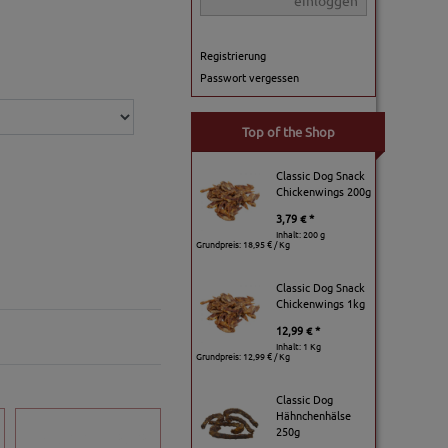
einloggen
Registrierung
Passwort vergessen
Top of the Shop
Classic Dog Snack
Chickenwings 200g
3,79 € *
Inhalt: 200 g
Grundpreis:
18,95 € / Kg
Classic Dog Snack
Chickenwings 1kg
12,99 € *
Inhalt: 1 Kg
Grundpreis:
12,99 € / Kg
Classic Dog
Hähnchenhälse
250g