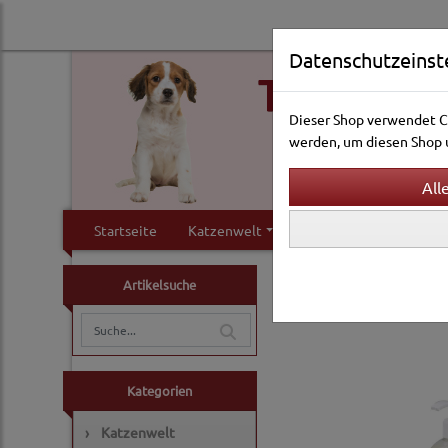
Datenschutzeinst
Dieser Shop verwendet Co
werden, um diesen Shop u
Startseite
Katzenwelt
Hundewelt
Klei
Hundewelt
Pflege & 
Artikelsuche
Shampoos
Kategorien
›
Katzenwelt