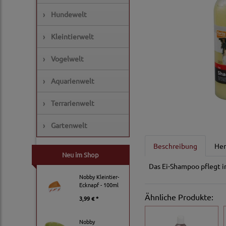
›
Hundewelt
›
Kleintierwelt
›
Vogelwelt
›
Aquarienwelt
›
Terrarienwelt
›
Gartenwelt
Beschreibung
Her
Neu im Shop
Das Ei-Shampoo pflegt i
Nobby Kleintier-
Ecknapf - 100ml
Ähnliche Produkte:
3,99 € *
Nobby