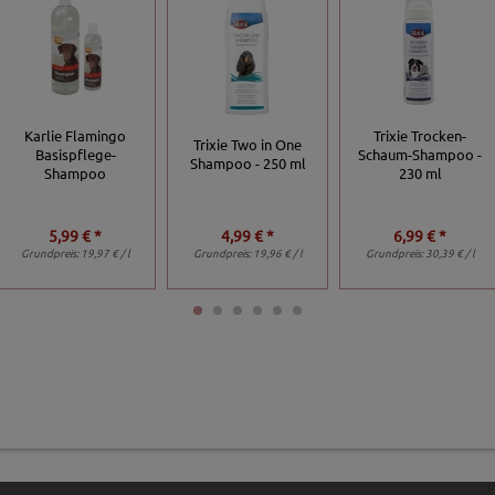
Karlie Flamingo
Trixie Trocken-
Trixie Two in One
Basispflege-
Schaum-Shampoo -
Shampoo - 250 ml
Shampoo
230 ml
5,99 € *
4,99 € *
6,99 € *
Grundpreis:
19,97 € / l
Grundpreis:
19,96 € / l
Grundpreis:
30,39 € / l