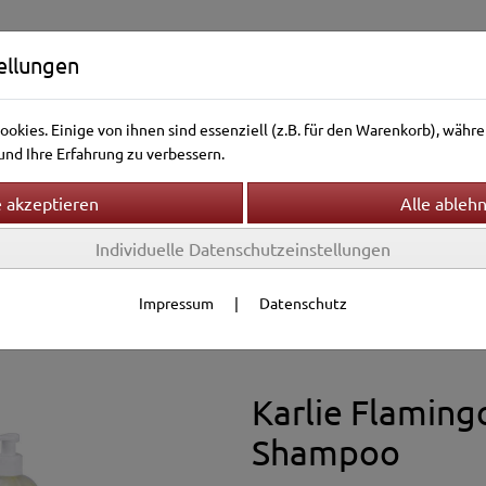
ellungen
okies. Einige von ihnen sind essenziell (z.B. für den Warenkorb), wäh
nd Ihre Erfahrung zu verbessern.
Individuelle Datenschutzeinstellungen
ntierwelt
Vogelwelt
Aquarienwelt
Terrarienwelt
Gesundheit
Fellpflege
Impressum
|
Datenschutz
Karlie Flamingo
Shampoo