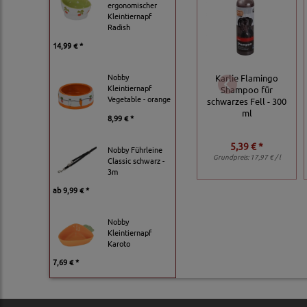
ergonomischer
Kleintiernapf
Radish
14,99 € *
Nobby
Karlie Flamingo
Kleintiernapf
Shampoo für
Vegetable - orange
schwarzes Fell - 300
ml
8,99 € *
5,39 € *
Nobby Führleine
Grundpreis:
17,97 € / l
Classic schwarz -
3m
ab
9,99 € *
Nobby
Kleintiernapf
Karoto
7,69 € *