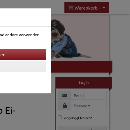
Warenkorb -
rend andere verwendet
Gartenwelt
Login
 Ei-
eingeloggt bleiben?