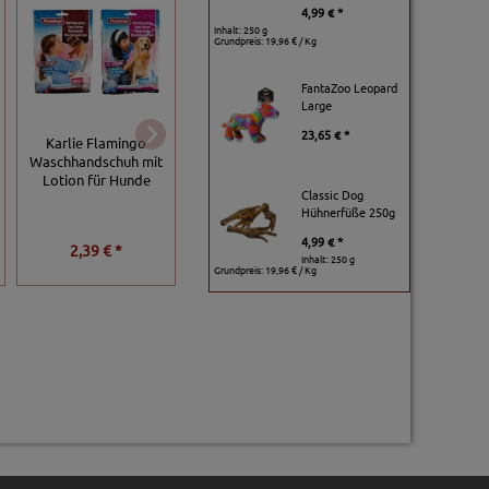
4,99 € *
Inhalt: 250 g
Grundpreis:
19,96 € / Kg
FantaZoo Leopard
Large
23,65 € *
Karlie Flamingo
Trixie Jojoba-
Trixie Teebaum-Ö
Waschhandschuh mit
Shampoo - 250ml
Shampoo - 250 m
Lotion für Hunde
Classic Dog
Hühnerfüße 250g
4,99 € *
4,99 € *
4,99 € *
2,39 € *
Grundpreis:
19,96 € / l
Grundpreis:
19,96 € / 
Inhalt: 250 g
Grundpreis:
19,96 € / Kg