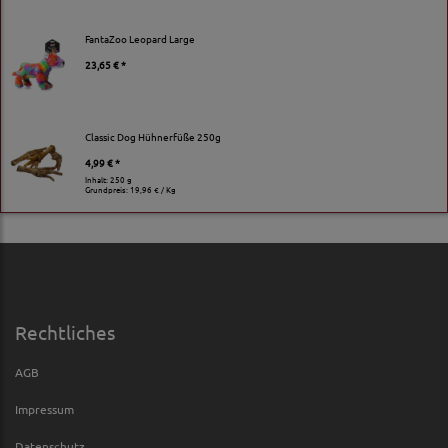
FantaZoo Leopard Large
23,65 € *
Classic Dog Hühnerfüße 250g
4,99 € *
Inhalt: 250 g
Grundpreis:
19,96 € / Kg
Rechtliches
AGB
Impressum
Datenschutz