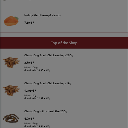
Nobby Kleintiernapf Karoto
7,69 € *
Top of the Shop
Classic Dog Snack Chickenwings 200g
3,79 € *
Inhalt: 200 g
Grundpreis:
18,95 € / Kg
Classic Dog Snack Chickenwings 1kg
12,99 € *
Inhalt: 1 Kg
Grundpreis:
12,99 € / Kg
Classic Dog Hähnchenhälse 250g
4,99 € *
Inhalt: 250 g
Grundpreis:
19,96 € / Kg