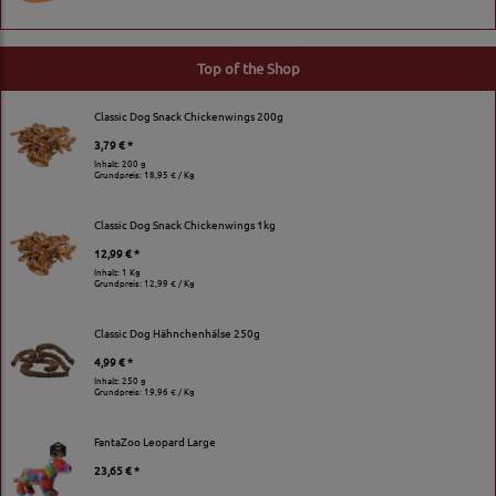
Top of the Shop
Classic Dog Snack Chickenwings 200g
3,79 € *
Inhalt: 200 g
Grundpreis:
18,95 € / Kg
Classic Dog Snack Chickenwings 1kg
12,99 € *
Inhalt: 1 Kg
Grundpreis:
12,99 € / Kg
Classic Dog Hähnchenhälse 250g
4,99 € *
Inhalt: 250 g
Grundpreis:
19,96 € / Kg
FantaZoo Leopard Large
23,65 € *