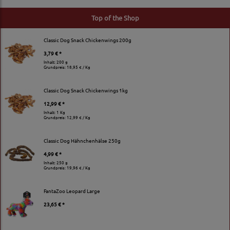
Top of the Shop
Classic Dog Snack Chickenwings 200g
3,79 € *
Inhalt: 200 g
Grundpreis:
18,95 € / Kg
Classic Dog Snack Chickenwings 1kg
12,99 € *
Inhalt: 1 Kg
Grundpreis:
12,99 € / Kg
Classic Dog Hähnchenhälse 250g
4,99 € *
Inhalt: 250 g
Grundpreis:
19,96 € / Kg
FantaZoo Leopard Large
23,65 € *