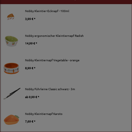
Nobby Kleintier-Ecknapf - 100ml
3,99 € *
Nobby ergonomischer Kleintiernapf Radish
14,99 € *
Nobby Kleintiernapf Vegetable - orange
8,99 € *
Nobby Führleine Classic schwarz - 3m
ab
9,99 € *
Nobby Kleintiernapf Karoto
7,69 € *