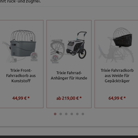
hrt ruck- und zugfrei.
Trixie Front-
Trixie Fahrradkorb
Trixie Fahrrad-
Fahrradkorb aus
aus Weide für
Anhänger für Hunde
Kunststoff
Gepäckträger
44,99 € *
ab
219,00 € *
64,99 € *