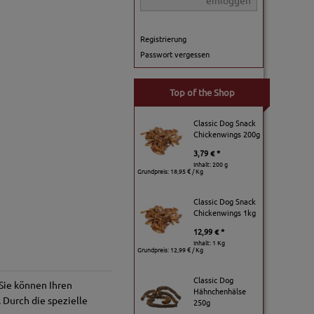
einloggen
Registrierung
Passwort vergessen
Top of the Shop
Classic Dog Snack
Chickenwings 200g
3,79 € *
Inhalt: 200 g
Grundpreis:
18,95 € / Kg
Classic Dog Snack
Chickenwings 1kg
12,99 € *
Inhalt: 1 Kg
Grundpreis:
12,99 € / Kg
Classic Dog
Sie können Ihren
Hähnchenhälse
 Durch die spezielle
250g