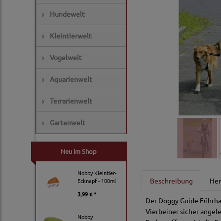
›
Hundewelt
›
Kleintierwelt
›
Vogelwelt
›
Aquarienwelt
›
Terrarienwelt
›
Gartenwelt
Neu im Shop
Nobby Kleintier-
Beschreibung
Her
Ecknapf - 100ml
3,99 € *
Der Doggy Guide Führhal
Vierbeiner sicher angel
Nobby