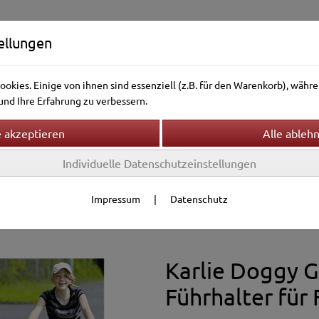
ellungen
okies. Einige von ihnen sind essenziell (z.B. für den Warenkorb), wäh
nd Ihre Erfahrung zu verbessern.
Individuelle Datenschutzeinstellungen
ntierwelt
Vogelwelt
Aquarienwelt
Terrarienwelt
ansport
Impressum
|
Datenschutz
ehör
Karlie Doggy 
Führhalter für