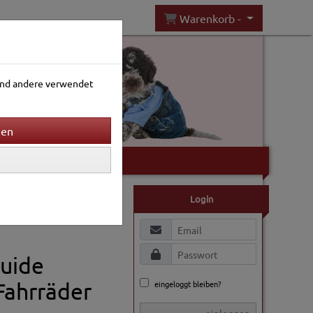
Warenkorb -
rend andere verwendet
Gartenwelt
Login
Guide
 Fahrräder
eingeloggt bleiben?