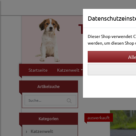
Datenschutzeinst
Dieser Shop verwendet Co
werden, um diesen Shop u
Startseite
Katzenwelt
Hundewelt
Klei
Hundewelt
Reise & Tr
Artikelsuche
Rad- und Joggingzub
ausverkauft
Kategorien
›
Katzenwelt