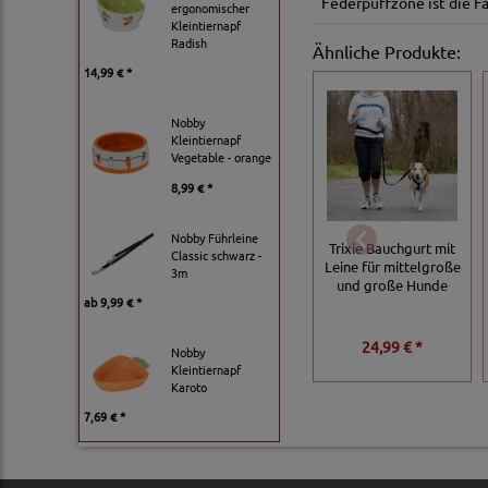
Federpuffzone ist die Fa
ergonomischer
Kleintiernapf
Radish
Ähnliche Produkte:
14,99 € *
Nobby
Kleintiernapf
Vegetable - orange
8,99 € *
Nobby Führleine
Trixie Bauchgurt mit
Classic schwarz -
Leine für mittelgroße
3m
und große Hunde
ab
9,99 € *
24,99 € *
Nobby
Kleintiernapf
Karoto
7,69 € *