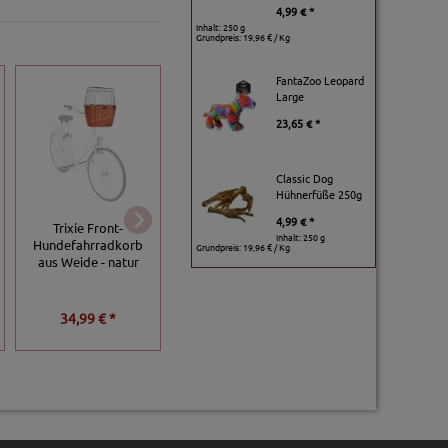
4,99 € *
Inhalt: 250 g
Grundpreis:
19,96 € / Kg
FantaZoo Leopard
Large
23,65 € *
Classic Dog
Hühnerfüße 250g
4,99 € *
Trixie Front-
Duvoplus
Inhalt: 250 g
Hundefahrradkorb
Trixie Biker-Set
Fahhradtasche fü
Grundpreis:
19,96 € / Kg
aus Weide - natur
Gepäckträger
34,99 € *
54,99 € *
52,99 € *