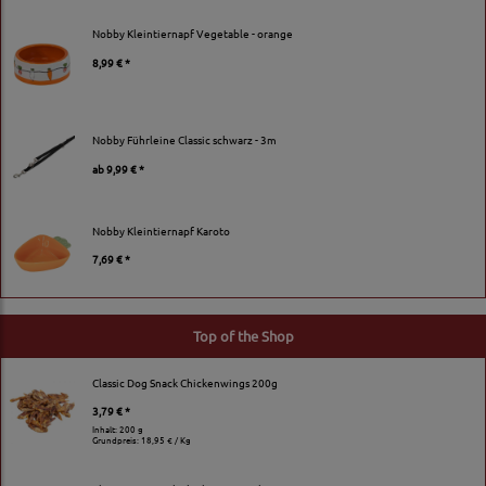
Nobby Kleintiernapf Vegetable - orange
8,99 € *
Nobby Führleine Classic schwarz - 3m
ab
9,99 € *
Nobby Kleintiernapf Karoto
7,69 € *
Top of the Shop
Classic Dog Snack Chickenwings 200g
3,79 € *
Inhalt: 200 g
Grundpreis:
18,95 € / Kg