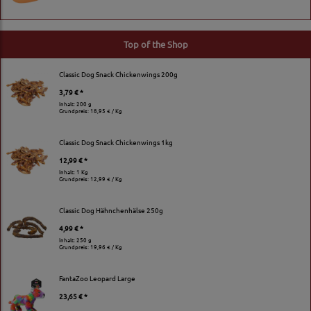
Top of the Shop
Classic Dog Snack Chickenwings 200g
3,79 € *
Inhalt: 200 g
Grundpreis:
18,95 € / Kg
Classic Dog Snack Chickenwings 1kg
12,99 € *
Inhalt: 1 Kg
Grundpreis:
12,99 € / Kg
Classic Dog Hähnchenhälse 250g
4,99 € *
Inhalt: 250 g
Grundpreis:
19,96 € / Kg
FantaZoo Leopard Large
23,65 € *