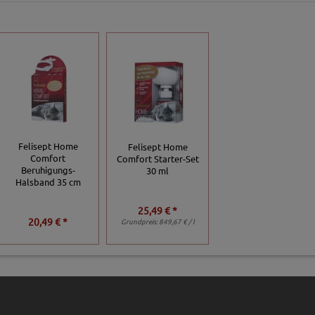
Felisept Home
Felisept Home
Comfort
Comfort Starter-Set
Beruhigungs-
30 ml
Halsband 35 cm
25,49 € *
20,49 € *
Grundpreis:
849,67 € / l