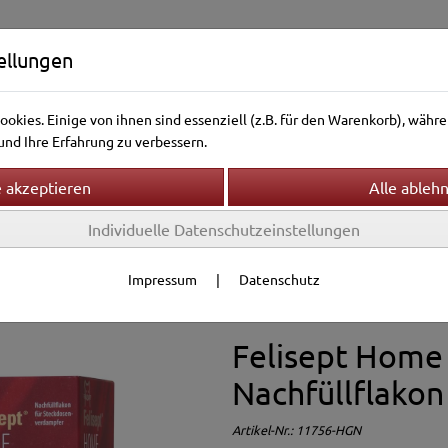
ellungen
okies. Einige von ihnen sind essenziell (z.B. für den Warenkorb), wäh
nd Ihre Erfahrung zu verbessern.
Individuelle Datenschutzeinstellungen
ntierwelt
Vogelwelt
Aquarienwelt
Terrarienwelt
Gesundheit
Felisept
Impressum
|
Datenschutz
Felisept Home
Nachfüllflakon
Artikel-Nr.:
11756-HGN