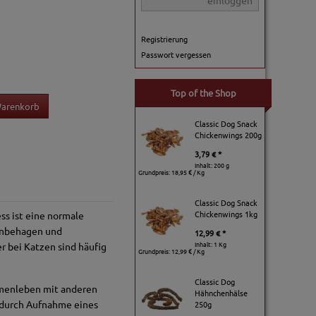
einloggen
Registrierung
Passwort vergessen
Top of the Shop
Warenkorb
Classic Dog Snack
Chickenwings 200g
3,79 € *
Inhalt: 200 g
Grundpreis:
18,95 € / Kg
Classic Dog Snack
Chickenwings 1kg
ss ist eine normale
 Unbehagen und
12,99 € *
Inhalt: 1 Kg
r bei Katzen sind häufig
Grundpreis:
12,99 € / Kg
Classic Dog
ammenleben mit anderen
Hähnchenhälse
t durch Aufnahme eines
250g