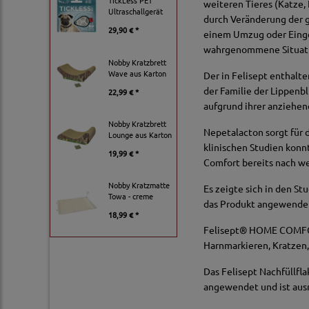
TickLess PET
weiteren Tieres (Katze, 
Ultraschallgerät
durch Veränderung der 
29,90 € *
einem Umzug oder Einge
wahrgenommene Situation
Nobby Kratzbrett
Wave aus Karton
Der in Felisept enthalt
der Familie der Lippenb
22,99 € *
aufgrund ihrer anziehen
Nobby Kratzbrett
Nepetalacton sorgt für d
Lounge aus Karton
klinischen Studien konnt
19,99 € *
Comfort bereits nach w
Nobby Kratzmatte
Es zeigte sich in den S
Towa - creme
das Produkt angewende
18,99 € *
Felisept® HOME COMFORT
Harnmarkieren, Kratzen,
Das Felisept Nachfüllf
angewendet und ist ausr