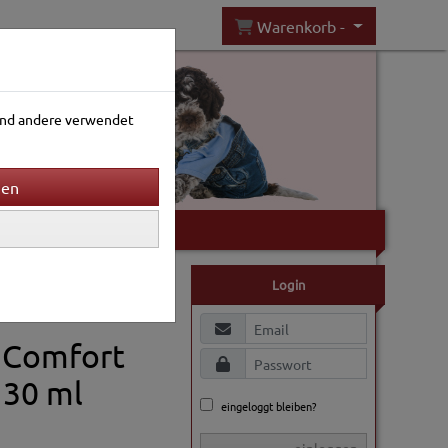
Warenkorb -
rend andere verwendet
Gartenwelt
Login
 Comfort
 30 ml
eingeloggt bleiben?