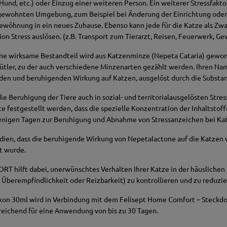
Hund, etc.) oder Einzug einer weiteren Person. Ein weiterer Stressfakto
gewohnten Umgebung, zum Beispiel bei Änderung der Einrichtung oder
wöhnung in ein neues Zuhause. Ebenso kann jede für die Katze als Zw
 Stress auslösen. (z.B. Transport zum Tierarzt, Reisen, Feuerwerk, Gewi
ene wirksame Bestandteil wird aus Katzenminze (Nepeta Cataria) gewon
lütler, zu der auch verschiedene Minzenarten gezählt werden. Ihren Na
den und beruhigenden Wirkung auf Katzen, ausgelöst durch die Substa
ie Beruhigung der Tiere auch in sozial- und territorialausgelösten Stres
e festgestellt werden, dass die spezielle Konzentration der Inhaltstof
enigen Tagen zur Beruhigung und Abnahme von Stressanzeichen bei Kat
tudien, dass die beruhigende Wirkung von Nepetalactone auf die Katzen 
t wurde.
 hilft dabei, unerwünschtes Verhalten Ihrer Katze in der häuslichen
 Überempfindlichkeit oder Reizbarkeit) zu kontrollieren und zu reduzie
lakon 30ml wird in Verbindung mit dem Felisept Home Comfort – Steckd
eichend für eine Anwendung von bis zu 30 Tagen.