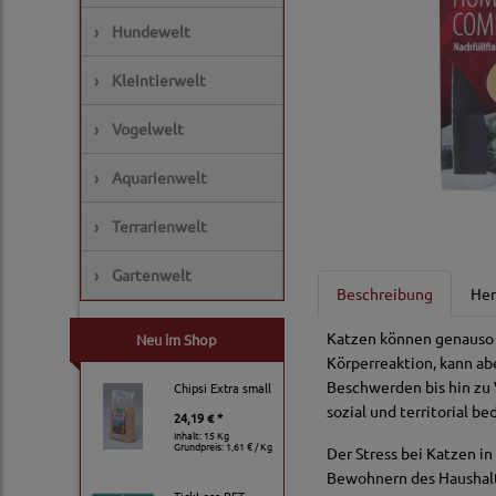
›
Hundewelt
›
Kleintierwelt
›
Vogelwelt
›
Aquarienwelt
›
Terrarienwelt
›
Gartenwelt
Beschreibung
Her
Katzen können genauso w
Neu im Shop
Körperreaktion, kann ab
Beschwerden bis hin zu 
Chipsi Extra small
sozial und territorial be
24,19 € *
Inhalt: 15 Kg
Grundpreis:
1,61 € / Kg
Der Stress bei Katzen i
Bewohnern des Haushalte