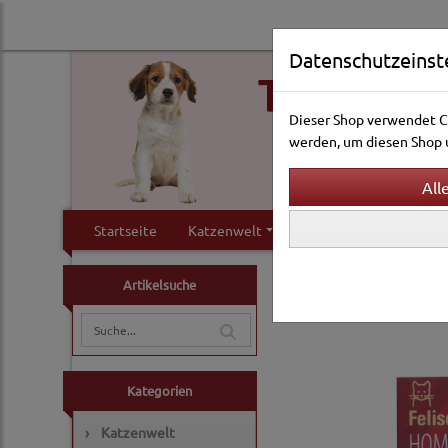
Datenschutzeinst
Dieser Shop verwendet Co
werden, um diesen Shop u
Startseite
Katzenwelt
Hundewelt
Klei
Katzenwelt
Pflege & 
Artikelsuche
Kategorien
›
Katzenwelt