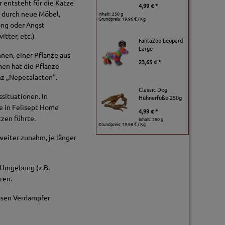
r entsteht für die Katze
4,99 € *
 durch neue Möbel,
Inhalt: 250 g
Grundpreis:
19,96 € / Kg
ang oder Angst
tter, etc.)
FantaZoo Leopard
Large
nen, einer Pflanze aus
23,65 € *
men hat die Pflanze
nz „Nepetalacton“.
Classic Dog
ssituationen. In
Hühnerfüße 250g
fe in Felisept Home
4,99 € *
zen führte.
Inhalt: 250 g
Grundpreis:
19,96 € / Kg
weiter zunahm, je länger
 Umgebung (z.B.
ren.
osen Verdampfer