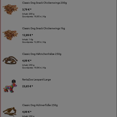
Classic Dog Snack Chickenwings 200g
3,79 € *
Inhalt: 200 g
Grundpreis:
18,95 € / Kg
Classic Dog Snack Chickenwings 1kg
12,99 € *
Inhalt: 1 Kg
Grundpreis:
12,99 € / Kg
Classic Dog Hähnchenhälse 250g
4,99 € *
Inhalt: 250 g
Grundpreis:
19,96 € / Kg
FantaZoo Leopard Large
23,65 € *
Classic Dog Hühnerfüße 250g
4,99 € *
Inhalt: 250 g