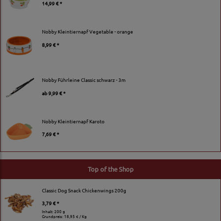
14,99 € *
Nobby Kleintiernapf Vegetable - orange
8,99 € *
Nobby Führleine Classic schwarz - 3m
ab
9,99 € *
Nobby Kleintiernapf Karoto
7,69 € *
Top of the Shop
Classic Dog Snack Chickenwings 200g
3,79 € *
Inhalt: 200 g
Grundpreis:
18,95 € / Kg