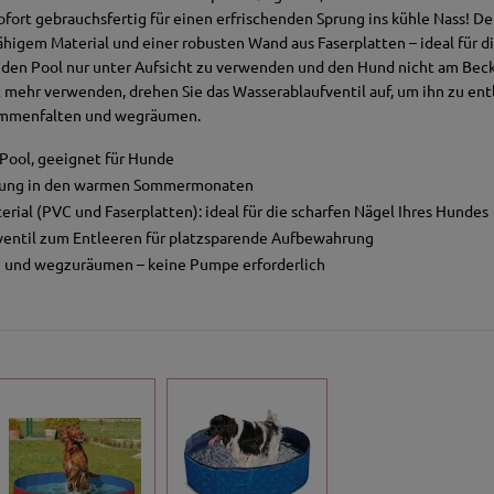
ofort gebrauchsfertig für einen erfrischenden Sprung ins kühle Nass! De
ähigem Material und einer robusten Wand aus Faserplatten – ideal für di
den Pool nur unter Aufsicht zu verwenden und den Hund nicht am Beck
 mehr verwenden, drehen Sie das Wasserablaufventil auf, um ihn zu en
sammenfalten und wegräumen.
 Pool, geeignet für Hunde
hlung in den warmen Sommermonaten
rial (PVC und Faserplatten): ideal für die scharfen Nägel Ihres Hundes
ventil zum Entleeren für platzsparende Aufbewahrung
en und wegzuräumen – keine Pumpe erforderlich