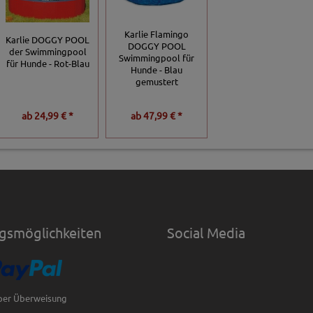
Karlie Flamingo
Karlie DOGGY POOL
DOGGY POOL
der Swimmingpool
Swimmingpool für
für Hunde - Rot-Blau
Hunde - Blau
gemustert
ab
24,99 € *
ab
47,99 € *
gsmöglichkeiten
Social Media
per Überweisung