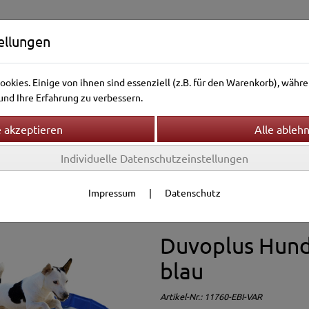
ellungen
okies. Einige von ihnen sind essenziell (z.B. für den Warenkorb), wäh
nd Ihre Erfahrung zu verbessern.
Individuelle Datenschutzeinstellungen
ntierwelt
Vogelwelt
Aquarienwelt
Terrarienwelt
f
Swimmingpools
Impressum
|
Datenschutz
Duvoplus Hund
blau
Artikel-Nr.:
11760-EBI-VAR