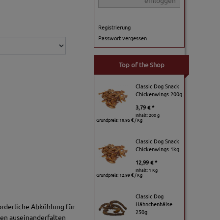
einloggen
Registrierung
Passwort vergessen
Top of the Shop
Classic Dog Snack
Chickenwings 200g
3,79 € *
Inhalt: 200 g
Grundpreis:
18,95 € / Kg
Classic Dog Snack
Chickenwings 1kg
12,99 € *
Inhalt: 1 Kg
Grundpreis:
12,99 € / Kg
Classic Dog
Hähnchenhälse
rderliche Abkühlung für
250g
en auseinanderfalten