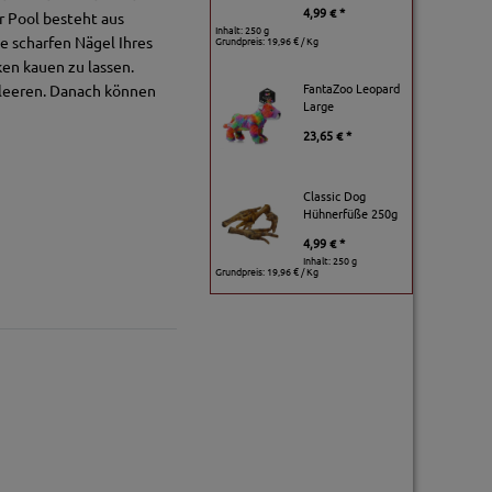
4,99 € *
r Pool besteht aus
Inhalt: 250 g
e scharfen Nägel Ihres
Grundpreis:
19,96 € / Kg
en kauen zu lassen.
FantaZoo Leopard
tleeren. Danach können
Large
23,65 € *
Classic Dog
Hühnerfüße 250g
4,99 € *
Inhalt: 250 g
Grundpreis:
19,96 € / Kg