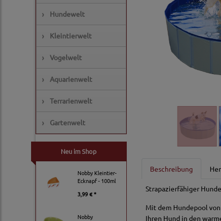
›
Hundewelt
›
Kleintierwelt
›
Vogelwelt
›
Aquarienwelt
›
Terrarienwelt
›
Gartenwelt
Neu im Shop
Beschreibung
Her
Nobby Kleintier-
Ecknapf - 100ml
Strapazierfähiger Hunde
3,99 € *
Mit dem Hundepool von 
Nobby
Ihren Hund in den warm