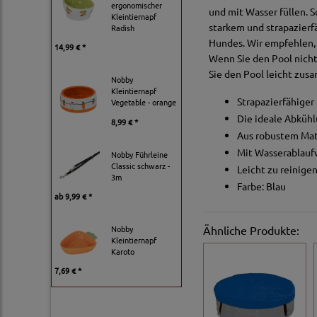
ergonomischer
und mit Wasser füllen. S
Kleintiernapf
starkem und strapazierf
Radish
Hundes. Wir empfehlen, 
14,99 € *
Wenn Sie den Pool nicht
Sie den Pool leicht zu
Nobby
Kleintiernapf
Strapazierfähiger
Vegetable - orange
Die ideale Abkü
8,99 € *
Aus robustem Mate
Mit Wasserablauf
Nobby Führleine
Classic schwarz -
Leicht zu reinig
3m
Farbe: Blau
ab
9,99 € *
Nobby
Ähnliche Produkte:
Kleintiernapf
Karoto
7,69 € *