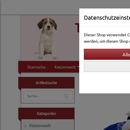
Datenschutzeinst
Dieser Shop verwendet Co
werden, um diesen Shop u
Startseite
Katzenwelt
Hundewelt
Klei
Hundewelt
Haus & Ho
Artikelsuche
Kategorien
›
Katzenwelt