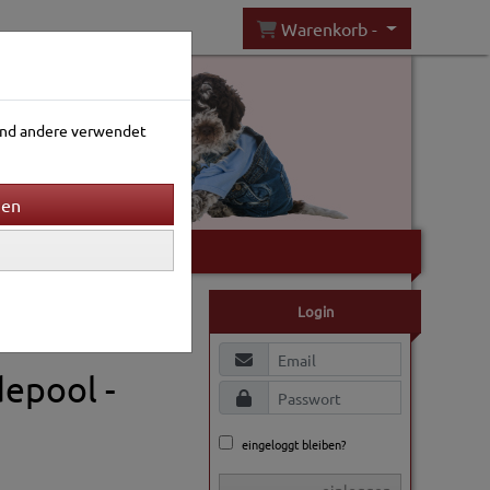
Warenkorb -
rend andere verwendet
Gartenwelt
Login
epool -
eingeloggt bleiben?