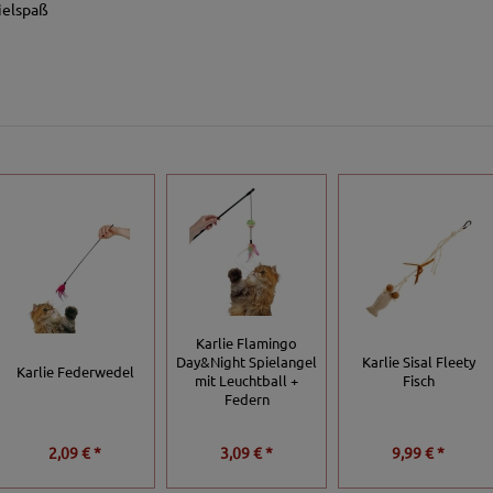
ielspaß
Karlie Flamingo
Day&Night Spielangel
Karlie Sisal Fleety
Karlie Federwedel
mit Leuchtball +
Fisch
Federn
2,09 € *
3,09 € *
9,99 € *