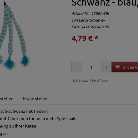
Schwanz - bla
Artikel-Nr.:
12067-EBI
von
Laroy Group nv
EAN: 5414365348199
4,79 € *
in den 
Lieferzeit: 1 bis 3 Tage
steller
Frage stellen
lüsch-Schwanz mit Federn
 mit Glöckchen für noch mehr Spielspaß
hung zu Ihrer Katze
g an