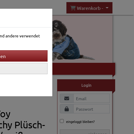
Warenkorb -
rend andere verwendet
Gartenwelt
Login
Toy
chy Plüsch-
eingeloggt bleiben?