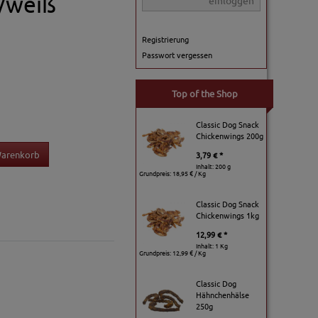
u/weiß
einloggen
Registrierung
Passwort vergessen
Top of the Shop
Classic Dog Snack
Chickenwings 200g
Warenkorb
3,79 € *
Inhalt: 200 g
Grundpreis:
18,95 € / Kg
Classic Dog Snack
Chickenwings 1kg
12,99 € *
Inhalt: 1 Kg
Grundpreis:
12,99 € / Kg
Classic Dog
Hähnchenhälse
250g