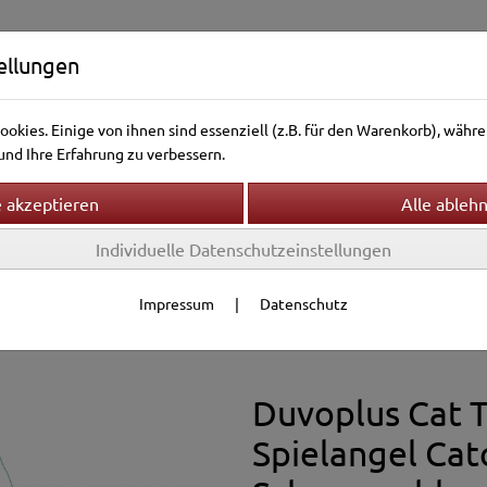
ellungen
okies. Einige von ihnen sind essenziell (z.B. für den Warenkorb), wäh
nd Ihre Erfahrung zu verbessern.
Individuelle Datenschutzeinstellungen
ntierwelt
Vogelwelt
Aquarienwelt
Terrarienwelt
ielzeug
Impressum
|
Datenschutz
Co
Duvoplus Cat 
Spielangel Cat