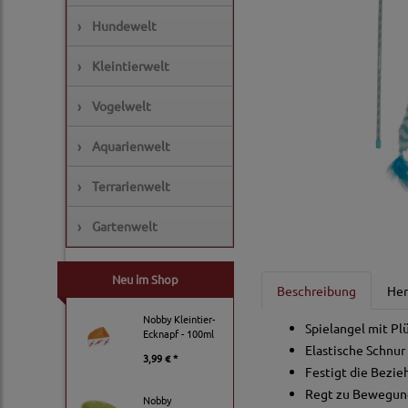
›
Hundewelt
›
Kleintierwelt
›
Vogelwelt
›
Aquarienwelt
›
Terrarienwelt
›
Gartenwelt
Neu im Shop
Beschreibung
Her
Nobby Kleintier-
Spielangel mit P
Ecknapf - 100ml
Elastische Schnur
3,99 € *
Festigt die Bezie
Regt zu Bewegun
Nobby