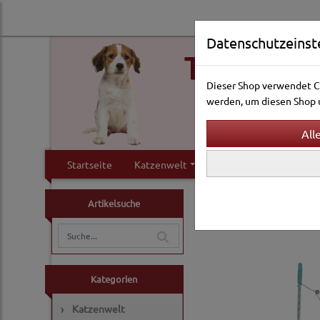
Datenschutzeinst
Dieser Shop verwendet Co
werden, um diesen Shop u
Startseite
Katzenwelt
Hundewelt
Klei
Katzenwelt
Katzensp
Artikelsuche
Katzenspielangeln & 
Kategorien
›
Katzenwelt