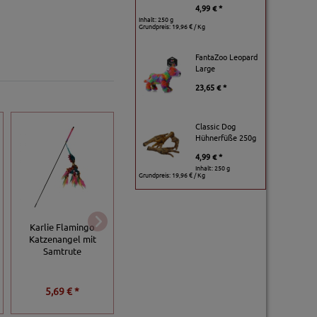
4,99 € *
Inhalt: 250 g
Grundpreis:
19,96 € / Kg
FantaZoo Leopard
Large
23,65 € *
Classic Dog
Hühnerfüße 250g
4,99 € *
Inhalt: 250 g
Grundpreis:
19,96 € / Kg
Karlie Flamingo
Karlie Flamingo
Trixie 3 Rainbow-
Ferngesteuerte
Katzenangel mit
Bälle am Gummiband
Spielangel Kitty
Samtrute
mit Glöckchen
Snippy
5,69 € *
2,99 € *
29,95 € *