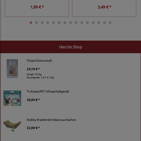
1,99 € *
3,49 € *
Neu im Shop
Chipsi Extra small
24,19 € *
Inhalt: 15 Kg
Grundpreis:
1,61 € / Kg
TickLess PET Ultraschallgerät
29,90 € *
Nobby Kratzbrett Wave aus Karton
22,99 € *