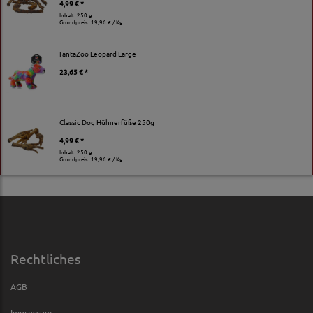
4,99 € *
Inhalt: 250 g
Grundpreis:
19,96 € / Kg
FantaZoo Leopard Large
23,65 € *
Classic Dog Hühnerfüße 250g
4,99 € *
Inhalt: 250 g
Grundpreis:
19,96 € / Kg
Rechtliches
AGB
Impressum