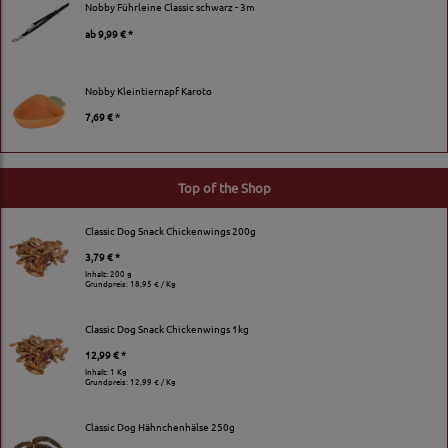
Nobby Führleine Classic schwarz - 3m
ab
9,99 € *
Nobby Kleintiernapf Karoto
7,69 € *
Top of the Shop
Classic Dog Snack Chickenwings 200g
3,79 € *
Inhalt: 200 g
Grundpreis:
18,95 € / Kg
Classic Dog Snack Chickenwings 1kg
12,99 € *
Inhalt: 1 Kg
Grundpreis:
12,99 € / Kg
Classic Dog Hähnchenhälse 250g