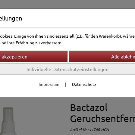
ellungen
okies. Einige von ihnen sind essenziell (z.B. für den Warenkorb), wäh
nd Ihre Erfahrung zu verbessern.
Individuelle Datenschutzeinstellungen
ntierwelt
Vogelwelt
Aquarienwelt
Terrarienwelt
 & Reinigung
Impressum
|
Datenschutz
Bactazol
Geruchsentfer
Artikel-Nr.:
11740-HGN