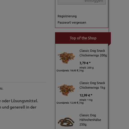
einloggen
Registrierung
Passwort vergessen
Top of the Shop
Classic Dog Snack
Chickenwings 200g
3,79 € *
Inhalt: 200 g
Grundpreis:
18,95 € / Kg
Classic Dog Snack
Chickenwings 1kg
u.
12,99 € *
Inhalt: 1 Kg
 oder Lösungsmittel.
Grundpreis:
12,99 € / Kg
 und generell in der
Classic Dog
Hähnchenhälse
250g