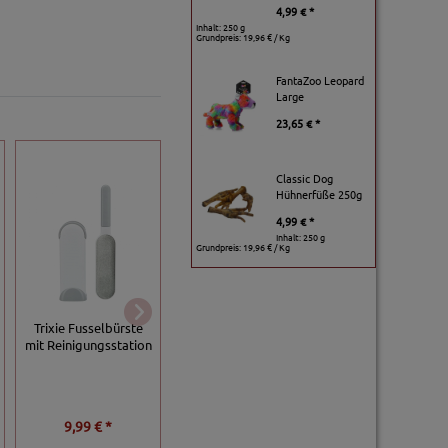
4,99 € *
Inhalt: 250 g
Grundpreis:
19,96 € / Kg
FantaZoo Leopard
Large
23,65 € *
Classic Dog
Hühnerfüße 250g
4,99 € *
Inhalt: 250 g
Grundpreis:
19,96 € / Kg
Trixie
Nobby
Trixie Fusselbürste
Schmutzfangmatte -
Schmutzfangmatte
mit Reinigungsstation
grau
hellgrau
9,99 € *
ab
15,99 € *
ab
34,99 € *