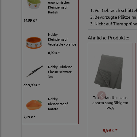
ergonomischer
Kleintiernapf
1. Vor Gebrauch schüttel
Radish
2. Bevorzugte Plätze m
14,99 € *
3. Nicht auf Tiere sprüh
Nobby
Ähnliche Produkte:
Kleintiernapf
Vegetable - orange
8,99 € *
Nobby Führleine
Classic schwarz -
3m
ab
9,99 € *
Trixie Handtuch aus
Nobby
enorm saugfähigem
Kleintiernapf
PVA
Karoto
7,69 € *
9,99 € *