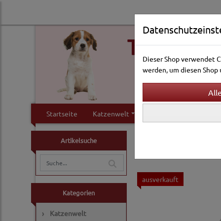
Datenschutzeinst
Dieser Shop verwendet Co
werden, um diesen Shop u
Startseite
Katzenwelt
Hundewelt
Klei
Kleintierwelt
Hygiene
Artikelsuche
ausverkauft
Kategorien
›
Katzenwelt