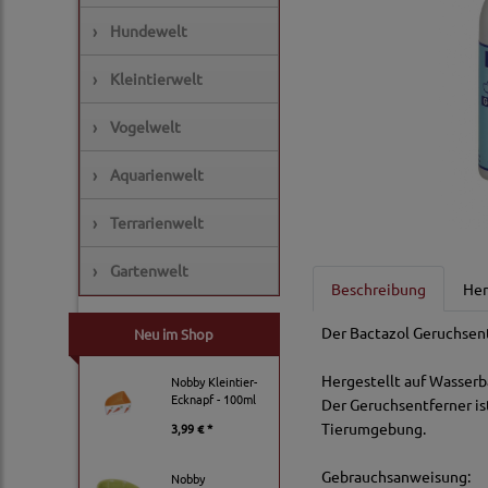
›
Hundewelt
›
Kleintierwelt
›
Vogelwelt
›
Aquarienwelt
›
Terrarienwelt
›
Gartenwelt
Beschreibung
Her
Der Bactazol Geruchsent
Neu im Shop
Hergestellt auf Wasserb
Nobby Kleintier-
Ecknapf - 100ml
Der Geruchsentferner ist
Tierumgebung.
3,99 € *
Gebrauchsanweisung:
Nobby