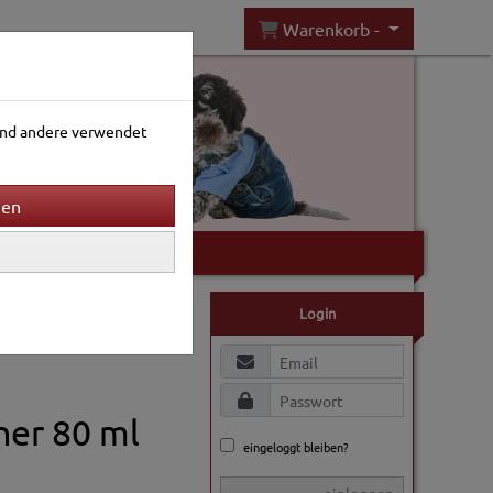
Warenkorb -
rend andere verwendet
Gartenwelt
Login
ner 80 ml
eingeloggt bleiben?