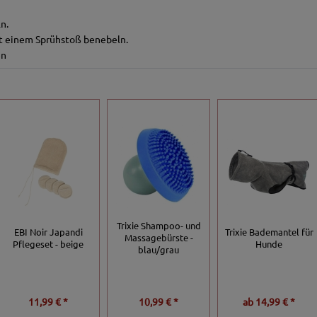
n.
it einem Sprühstoß benebeln.
en
Trixie Shampoo- und
EBI Noir Japandi
Trixie Bademantel für
Massagebürste -
Pflegeset - beige
Hunde
blau/grau
11,99 € *
10,99 € *
ab
14,99 € *