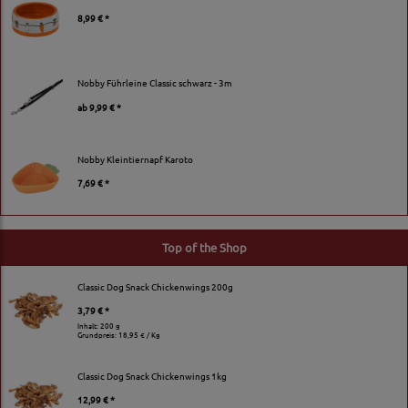
8,99 € *
Nobby Führleine Classic schwarz - 3m
ab
9,99 € *
Nobby Kleintiernapf Karoto
7,69 € *
Top of the Shop
Classic Dog Snack Chickenwings 200g
3,79 € *
Inhalt: 200 g
Grundpreis:
18,95 € / Kg
Classic Dog Snack Chickenwings 1kg
12,99 € *