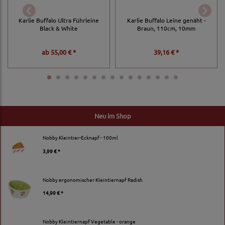
Karlie Buffalo Ultra Führleine
Karlie Buffalo Leine genäht -
Black & White
Braun, 110cm, 10mm
ab
55,00 € *
39,16 € *
Neu im Shop
Nobby Kleintier-Ecknapf - 100ml
3,99 € *
Nobby ergonomischer Kleintiernapf Radish
14,99 € *
Nobby Kleintiernapf Vegetable - orange