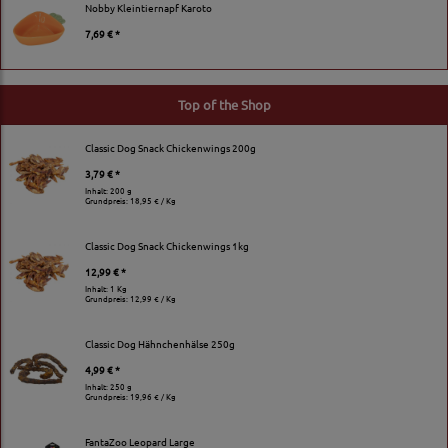
Nobby Kleintiernapf Karoto
7,69 € *
Top of the Shop
Classic Dog Snack Chickenwings 200g
3,79 € *
Inhalt: 200 g
Grundpreis:
18,95 € / Kg
Classic Dog Snack Chickenwings 1kg
12,99 € *
Inhalt: 1 Kg
Grundpreis:
12,99 € / Kg
Classic Dog Hähnchenhälse 250g
4,99 € *
Inhalt: 250 g
Grundpreis:
19,96 € / Kg
FantaZoo Leopard Large