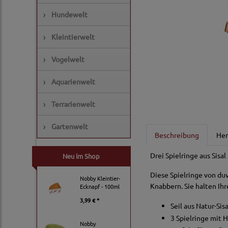
›
Hundewelt
›
Kleintierwelt
›
Vogelwelt
›
Aquarienwelt
›
Terrarienwelt
›
Gartenwelt
Beschreibung
Her
Drei Spielringe aus Sisa
Neu im Shop
Diese Spielringe von duv
Nobby Kleintier-
Knabbern. Sie halten Ihr
Ecknapf - 100ml
3,99 € *
Seil aus Natur-Sisa
3 Spielringe mit 
Nobby