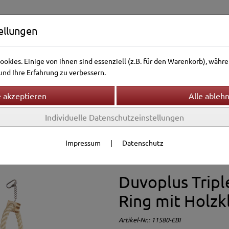
ellungen
okies. Einige von ihnen sind essenziell (z.B. für den Warenkorb), wäh
nd Ihre Erfahrung zu verbessern.
Individuelle Datenschutzeinstellungen
ntierwelt
Vogelwelt
Aquarienwelt
Terrarienwelt
g & Zubehör
Spielzeug
Impressum
|
Datenschutz
Duvoplus Triple
Ring mit Holzk
Artikel-Nr.:
11580-EBI