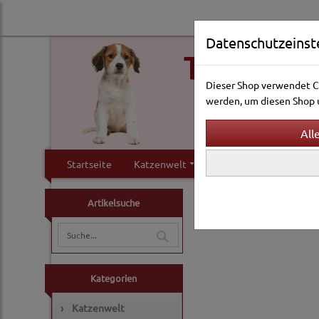
Datenschutzeinst
Dieser Shop verwendet Co
werden, um diesen Shop u
Startseite
Katzenwelt
Hundewelt
Klei
Vogelwelt
Ausstattun
Artikelsuche
Kategorien
›
Katzenwelt