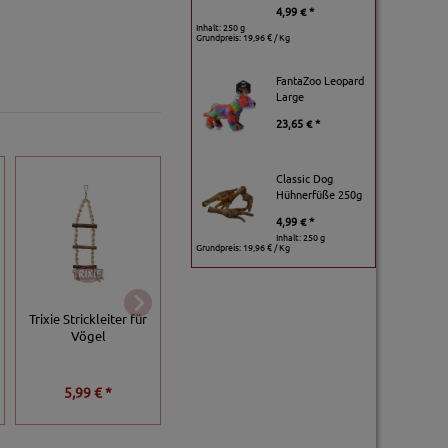
4,99 € *
Inhalt: 250 g
Grundpreis:
19,96 € / Kg
FantaZoo Leopard
Large
23,65 € *
Classic Dog
Hühnerfüße 250g
4,99 € *
Inhalt: 250 g
Grundpreis:
19,96 € / Kg
Trixie Strickleiter für
Karlie Flamingo
Karlie Brain Train B
Vögel
Runder Metallspiegel
Board
5,99 € *
3,79 € *
19,45 € *