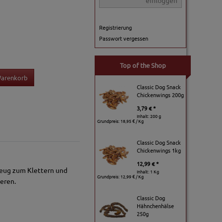
einloggen
Registrierung
Passwort vergessen
Top of the Shop
Warenkorb
Classic Dog Snack
Chickenwings 200g
3,79 € *
Inhalt: 200 g
Grundpreis:
18,95 € / Kg
Classic Dog Snack
Chickenwings 1kg
12,99 € *
lzeug zum Klettern und
Inhalt: 1 Kg
Grundpreis:
12,99 € / Kg
ieren.
Classic Dog
Hähnchenhälse
250g