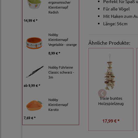
Perfekt für Spaß 
ergonomischer
Kleintiernapf
Für alle Vögel
Radish
Mit Haken zum A
14,99 € *
Länge: 56cm
Nobby
Kleintiernapf
Ähnliche Produkte:
Vegetable - orange
8,99 € *
Nobby Führleine
Classic schwarz -
3m
ab
9,99 € *
Trixie buntes
Nobby
Holzspielzeug
Kleintiernapf
Karoto
7,69 € *
17,99 € *