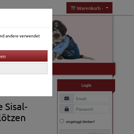
Warenkorb -
rend andere verwendet
Gartenwelt
Login
 Sisal-
lötzen
eingeloggt bleiben?