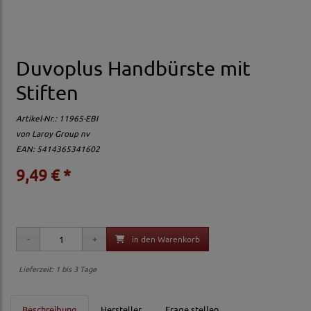
Duvoplus Handbürste mit
Stiften
Artikel-Nr.:
11965-EBI
von
Laroy Group nv
EAN: 5414365341602
9,49 € *
in den Warenkorb
Lieferzeit: 1 bis 3 Tage
Beschreibung
Hersteller
Frage stellen