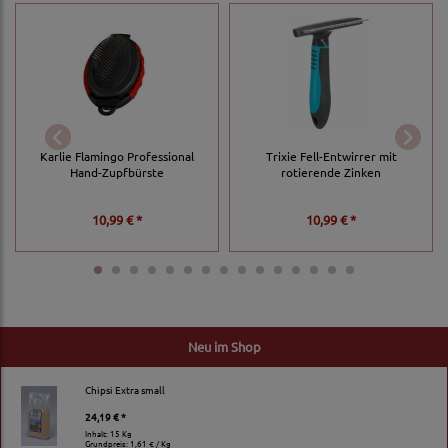
Karlie Flamingo Professional
Trixie Fell-Entwirrer mit
Hand-Zupfbürste
rotierende Zinken
10,99 € *
10,99 € *
Neu im Shop
Chipsi Extra small
24,19 € *
Inhalt: 15 Kg
Grundpreis:
1,61 € / Kg