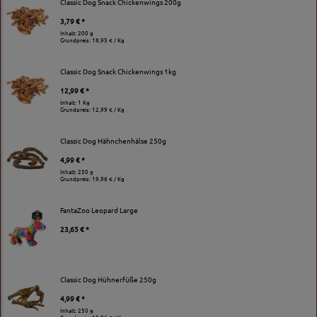
Classic Dog Snack Chickenwings 200g
3,79 € *
Inhalt: 200 g
Grundpreis:
18,95 € / Kg
Classic Dog Snack Chickenwings 1kg
12,99 € *
Inhalt: 1 Kg
Grundpreis:
12,99 € / Kg
Classic Dog Hähnchenhälse 250g
4,99 € *
Inhalt: 250 g
Grundpreis:
19,96 € / Kg
FantaZoo Leopard Large
23,65 € *
Classic Dog Hühnerfüße 250g
4,99 € *
Inhalt: 250 g
Grundpreis:
19,96 € / Kg