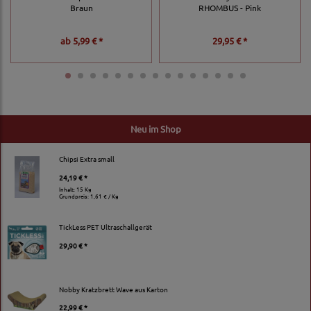
Braun
RHOMBUS - Pink
ab
5,99 € *
29,95 € *
Neu im Shop
Chipsi Extra small
24,19 € *
Inhalt: 15 Kg
Grundpreis:
1,61 € / Kg
TickLess PET Ultraschallgerät
29,90 € *
Nobby Kratzbrett Wave aus Karton
22,99 € *