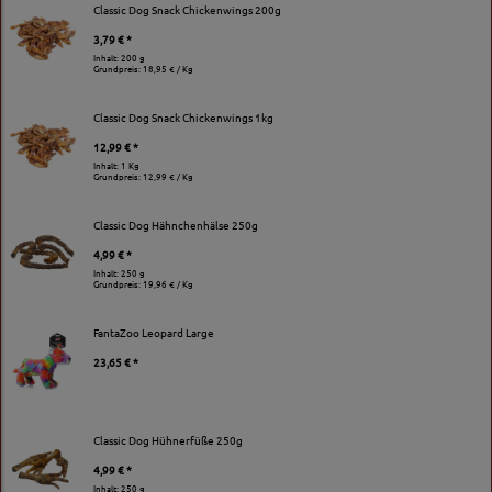
Classic Dog Snack Chickenwings 200g
3,79 € *
Inhalt: 200 g
Grundpreis:
18,95 € / Kg
Classic Dog Snack Chickenwings 1kg
12,99 € *
Inhalt: 1 Kg
Grundpreis:
12,99 € / Kg
Classic Dog Hähnchenhälse 250g
4,99 € *
Inhalt: 250 g
Grundpreis:
19,96 € / Kg
FantaZoo Leopard Large
23,65 € *
Classic Dog Hühnerfüße 250g
4,99 € *
Inhalt: 250 g