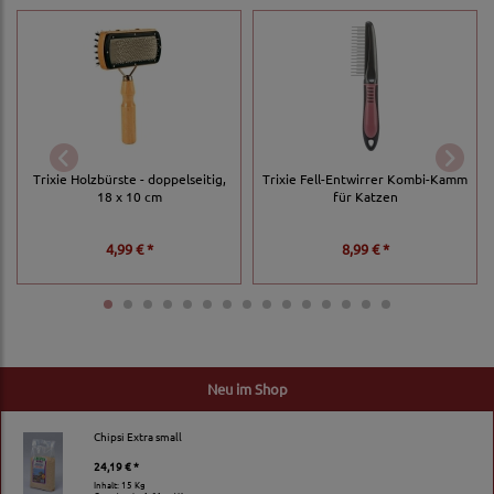
Trixie Holzbürste - doppelseitig,
Trixie Fell-Entwirrer Kombi-Kamm
18 x 10 cm
für Katzen
4,99 € *
8,99 € *
Neu im Shop
Chipsi Extra small
24,19 € *
Inhalt: 15 Kg