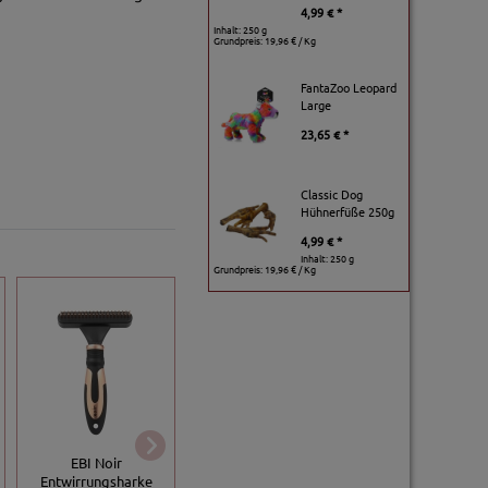
4,99 € *
Inhalt: 250 g
Grundpreis:
19,96 € / Kg
FantaZoo Leopard
Large
23,65 € *
Classic Dog
Hühnerfüße 250g
4,99 € *
Inhalt: 250 g
Grundpreis:
19,96 € / Kg
Trixie Kamm mit
EBI Noir
Trixie Floh- und
mittlerem
Entwirrungsharke
Läusekamm - 21 cm