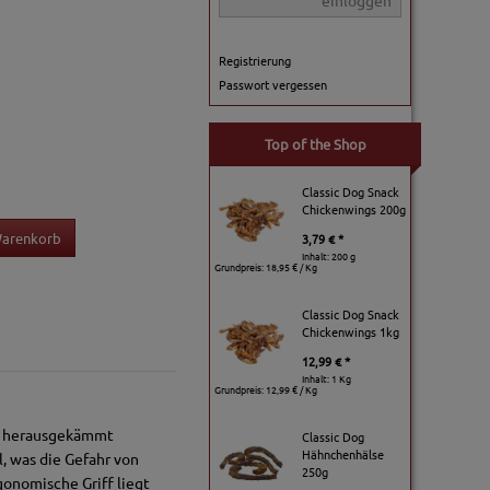
einloggen
Registrierung
Passwort vergessen
Top of the Shop
Classic Dog Snack
Chickenwings 200g
Warenkorb
3,79 € *
Inhalt: 200 g
Grundpreis:
18,95 € / Kg
Classic Dog Snack
Chickenwings 1kg
12,99 € *
Inhalt: 1 Kg
Grundpreis:
12,99 € / Kg
es herausgekämmt
Classic Dog
Hähnchenhälse
l, was die Gefahr von
250g
gonomische Griff liegt