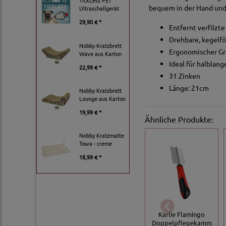
TickLess PET
bequem in der Hand und
Ultraschallgerät
29,90 € *
Entfernt verfilzt
Drehbare, kegelfö
Nobby Kratzbrett
Ergonomischer Gr
Wave aus Karton
Ideal für halblang
22,99 € *
31 Zinken
Länge: 21cm
Nobby Kratzbrett
Lounge aus Karton
19,99 € *
Ähnliche Produkte:
Nobby Kratzmatte
Towa - creme
18,99 € *
Karlie Flamingo
Doppelpflegekamm