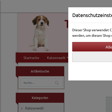
Datenschutzeinst
Dieser Shop verwendet Co
werden, um diesen Shop u
Startseite
Katzenwelt
Hundewelt
Klei
Hundewelt
Pflege & 
Artikelsuche
Fellkämme
Kategorien
›
Katzenwelt