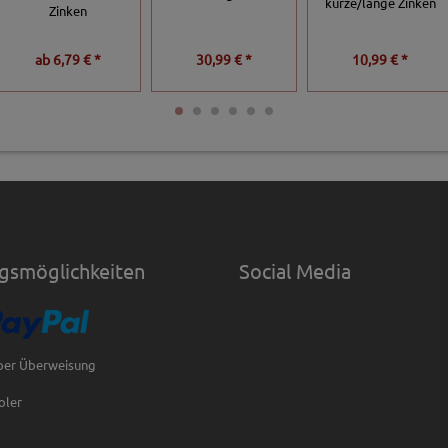
kurze/lange Zinken
Zinken
ab
6,79 € *
30,99 € *
10,99 € *
gsmöglichkeiten
Social Media
per Überweisung
oler