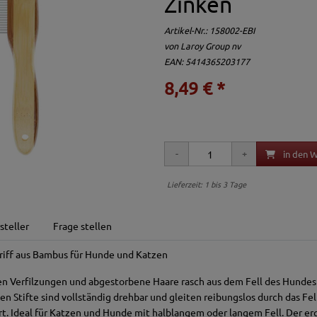
Zinken
Artikel-Nr.:
158002-EBI
von
Laroy Group nv
EAN: 5414365203177
8,49 € *
in den 
Lieferzeit: 1 bis 3 Tage
steller
Frage stellen
iff aus Bambus für Hunde und Katzen
 Verfilzungen und abgestorbene Haare rasch aus dem Fell des Hund
 Stifte sind vollständig drehbar und gleiten reibungslos durch das Fel
t. Ideal für Katzen und Hunde mit halblangem oder langem Fell. Der er