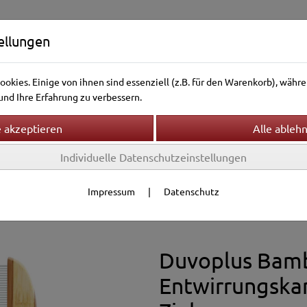
ellungen
okies. Einige von ihnen sind essenziell (z.B. für den Warenkorb), wäh
nd Ihre Erfahrung zu verbessern.
Individuelle Datenschutzeinstellungen
ntierwelt
Vogelwelt
Aquarienwelt
Terrarienwelt
Gesundheit
Fellpflege
Impressum
|
Datenschutz
Duvoplus Bam
Entwirrungska