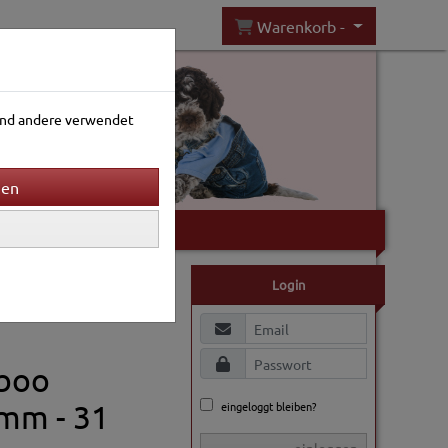
Warenkorb -
rend andere verwendet
Gartenwelt
Login
boo
mm - 31
eingeloggt bleiben?