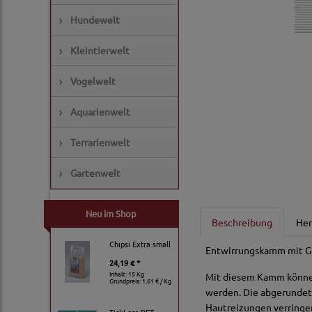
›
Hundewelt
›
Kleintierwelt
›
Vogelwelt
›
Aquarienwelt
›
Terrarienwelt
›
Gartenwelt
Neu im Shop
Beschreibung
Her
Chipsi Extra small
Entwirrungskamm mit Gr
24,19 € *
Inhalt: 15 Kg
Mit diesem Kamm können
Grundpreis:
1,61 € / Kg
werden. Die abgerundeten
Hautreizungen verringer