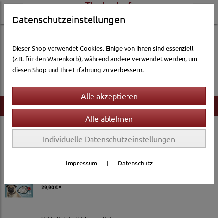
Datenschutzeinstellungen
Dieser Shop verwendet Cookies. Einige von ihnen sind essenziell
(z.B. für den Warenkorb), während andere verwendet werden, um
Es wurden leider keine Produkte gefunden.
diesen Shop und Ihre Erfahrung zu verbessern.
Neu im Shop
Chipsi Extra small
Individuelle Datenschutzeinstellungen
24,19 € *
Inhalt: 15 Kg
Grundpreis:
1,61 € / Kg
Impressum
|
Datenschutz
TickLess PET Ultraschallgerät
29,90 € *