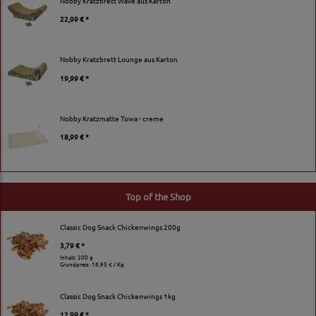
Nobby Kratzbrett Wave aus Karton
22,99 € *
Nobby Kratzbrett Lounge aus Karton
19,99 € *
Nobby Kratzmatte Towa - creme
18,99 € *
Top of the Shop
Classic Dog Snack Chickenwings 200g
3,79 € *
Inhalt: 200 g
Grundpreis:
18,95 € / Kg
Classic Dog Snack Chickenwings 1kg
12,99 € *